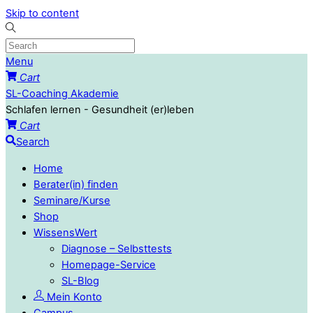
Skip to content
Menu
Cart
SL-Coaching Akademie
Schlafen lernen - Gesundheit (er)leben
Cart
Search
Home
Berater(in) finden
Seminare/Kurse
Shop
WissensWert
Diagnose – Selbsttests
Homepage-Service
SL-Blog
Mein Konto
Campus