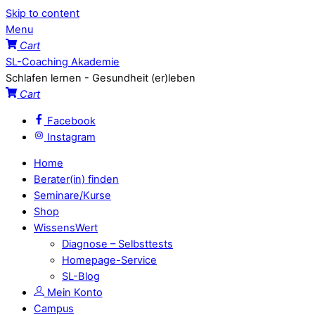
Skip to content
Menu
Cart
SL-Coaching Akademie
Schlafen lernen - Gesundheit (er)leben
Cart
Facebook
Instagram
Home
Berater(in) finden
Seminare/Kurse
Shop
WissensWert
Diagnose – Selbsttests
Homepage-Service
SL-Blog
Mein Konto
Campus