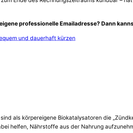
at zum Ende des Rechnungszeitraums kündbar – hat 
 eigene professionelle Emailadresse? Dann kanns
bequem und dauerhaft kürzen
ind als körpereigene Biokatalysatoren die „Zündk
i helfen, Nährstoffe aus der Nahrung aufzunehm