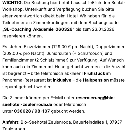
WICHTIG:
Die Buchung hier betrifft ausschließlich den Schlaf-
Workshop. Unterkunft und Verpflegung buchen Sie bitte
eigenverantwortlich direkt beim Hotel. Wir haben für die
Teilnehmer ein Zimmerkontingent mit dem Buchungscode
„SL-Coaching_Akademie_060326“
bis zum 23.01.2026
reservieren können.
Es stehen Einzelzimmer (129,00 € pro Nacht), Doppelzimmer
(209,00 € pro Nacht), Juniorsuiten (+ Schlafcouch) und
Familienzimmer (2 Schlafzimmer) zur Verfügung. Auf Wunsch
kann auch ein Zimmer mit Hund gebucht werden – die Anzahl
ist begrenzt – bitte telefonisch abklären!
Frühstück
im
Panorama-Restaurant ist
inklusive
– die
Halbpension
müsste
separat gebucht werden.
Die Zimmer können per E-Mail unter
reservierung@bio-
seehotel-zeulenroda.de
oder telefonisch
unter
036628 / 98-107
gebucht werden.
Anfahrt:
Bio-Seehotel Zeulenroda, Bauerfeindallee 1, 07937
Zeulenroda