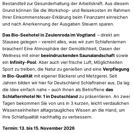
Bestandteil zur Gesunderhaltung der Arbeitskraft. Aus diesem
Grund können Sie die Workshop- und Reisekosten im Rahmen
Ihrer Einkommensteuer-Erklärung beim Finanzamt einreichen
und nach Anerkennung der Ausgaben Steuern sparen.
Das Bio-Seehotel in Zeulenroda im Vogtland
– direkt am
Stausee gelegen – vereint alles, was wir zum Schlafenlernen
brauchen! Eine Atmosphäre der Gemütlichkeit, Oasen der
Wellness mit einer
beeindruckenden Saunalandschaft
sowie
ein
Infinity-Pool
. Aber auch viel frische Luft, Möglichkeiten
Sport zu treiben, die Natur zu genießen und eine
V
erpflegung
in Bio-Qualität
mit eigener Bäckerei und Metzgerei. Seit
Jahren bilden wir hier für Deutschland Schlaftrainer aus. Da lag
die Idee einfach nahe – auch Ihnen als Betroffene
das
Schlaflernhotel Nr. 1 in Deutschland
zu präsentieren. An zwei
Tagen bekommen Sie von uns in 3 kurzen, leicht verdaulichen
Wissenseinheiten alltagstaugliches Wissen an die Hand, um
Ihre Schlafqualität nachhaltig zu verbessern.
Termin: 13. bis 15. November 2026